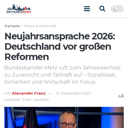
Startseite
Politik & Wirtschaft
Neujahrsansprache 2026:
Deutschland vor großen
Reformen
Bundeskanzler Merz ruft zum Jahreswechsel
zu Zuversicht und Tatkraft auf – Sozialstaat,
Sicherheit und Wirtschaft im Fokus
von
Alexander Franz
31. Dezember 2025
A
A
Lesezeit: 3 Min. Lesezeit