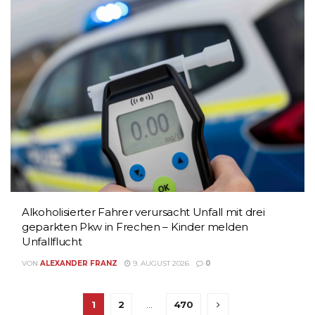
Alkoholisierter Fahrer verursacht Unfall mit drei
geparkten Pkw in Frechen – Kinder melden
Unfallflucht
VON
ALEXANDER FRANZ
9. AUGUST 2026
0
1
2
…
470