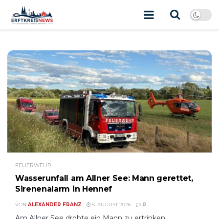
FEUERWEHR
Wasserunfall am Allner See: Mann gerettet,
Sirenenalarm in Hennef
VON
ALEXANDER FRANZ
5. AUGUST 2026
0
Am Allner See drohte ein Mann zu ertrinken.