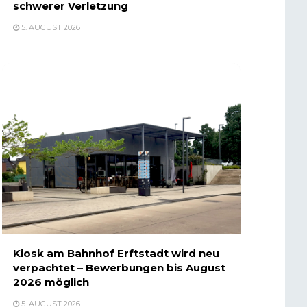
schwerer Verletzung
5. AUGUST 2026
Kiosk am Bahnhof Erftstadt wird neu
verpachtet – Bewerbungen bis August
2026 möglich
5. AUGUST 2026