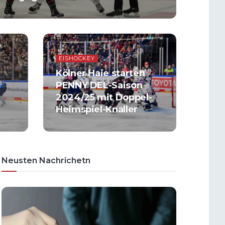
EISHOCKEY
Kölner Haie starten
PENNY DEL-Saison
2024/25 mit Doppel-
Heimspiel-Knaller
Neusten Nachrichetn