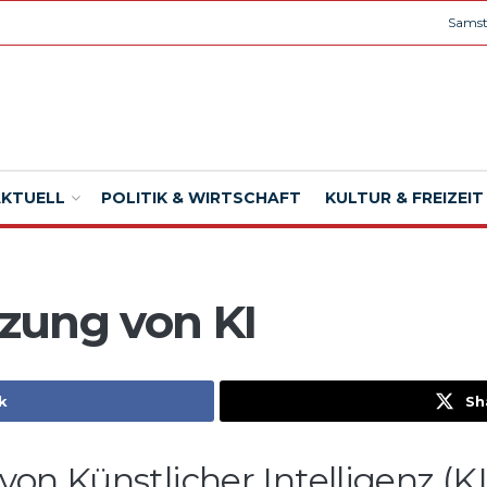
Samst
AKTUELL
POLITIK & WIRTSCHAFT
KULTUR & FREIZEIT
tzung von KI
k
Sh
von Künstlicher Intelligenz (KI