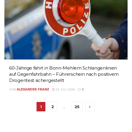
60-Jährige fährt in Bonn-Mehlem Schlangenlinien
auf Gegenfahrbahn – Führerschein nach positivem
Drogentest sichergestellt
VON
ALEXANDER FRANZ
23. JULI 2026
0
1
2
…
25