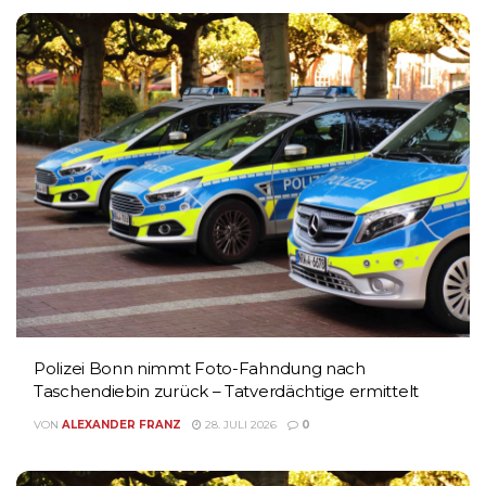
Polizei Bonn nimmt Foto-Fahndung nach
Taschendiebin zurück – Tatverdächtige ermittelt
VON
ALEXANDER FRANZ
28. JULI 2026
0