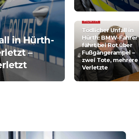
HÜRTH
Tödlicher Unfall in
ll in Hürth-
Hürth: BMW-Fahrer
fährt bei Rot über
letzt –
Fußgängerampel –
zwei Tote, mehrere
rletzt
Verletzte