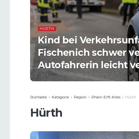
HÜRTH
Kind bei Verkehrsunfa
Fischenich schwer ver
Autofahrerin leicht ve
Startseite
Kategorie
Region
Rhein-Erft-Kreis
Hürth
Hürth