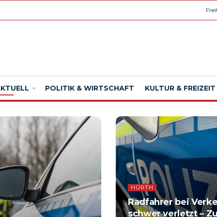
Fre
AKTUELL
POLITIK & WIRTSCHAFT
KULTUR & FREIZEIT
HÜRTH
Radfahrer bei Verke
schwer verletzt – 