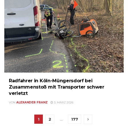
Radfahrer in Köln-Müngersdorf bei
Zusammenstoß mit Transporter schwer
verletzt
VON
ALEXANDER FRANZ
3. MÄRZ 2026
1
2
…
177