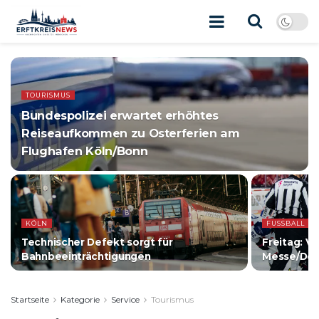
TOURISMUS
Bundespolizei erwartet erhöhtes
Reiseaufkommen zu Osterferien am
Flughafen Köln/Bonn
KÖLN
FUSSBALL
Technischer Defekt sorgt für
Freitag: V
Bahnbeeinträchtigungen
Messe/Deut
Startseite
Kategorie
Service
Tourismus