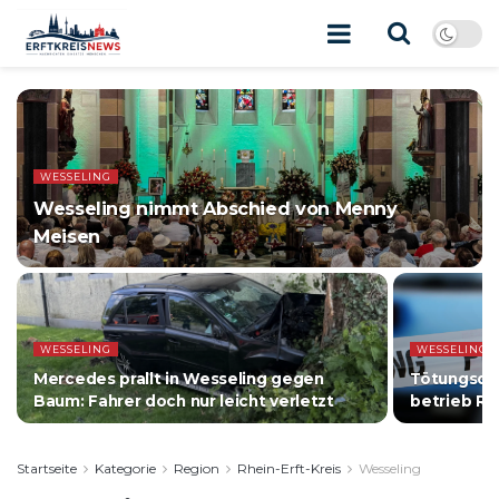
WESSELING
Wesseling nimmt Abschied von Menny
Meisen
WESSELING
WESSELING
Mercedes prallt in Wesseling gegen
Tötungsdel
Baum: Fahrer doch nur leicht verletzt
betrieb Re
Startseite
Kategorie
Region
Rhein-Erft-Kreis
Wesseling