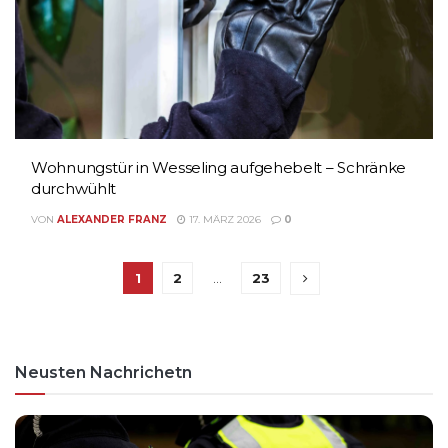
Wohnungstür in Wesseling aufgehebelt – Schränke
durchwühlt
VON
ALEXANDER FRANZ
17. MÄRZ 2026
0
1
2
…
23
Neusten Nachrichetn