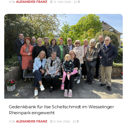
VON
ALEXANDER FRANZ
12. MAI 2026
0
Gedenkbank für Ilse Schellschmidt im Wesselinger
Rheinpark eingeweiht
VON
ALEXANDER FRANZ
9. MAI 2026
0