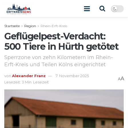
Startseite
Region
Rhein-Erft-Kreis
Geflügelpest-Verdacht:
500 Tiere in Hürth getötet
Sperrzone von zehn Kilometern im Rhein-
Erft-Kreis und Teilen Kölns eingerichtet
von
Alexander Franz
7. November 2025
A
A
Lesezeit: 3 Min. Lesezeit