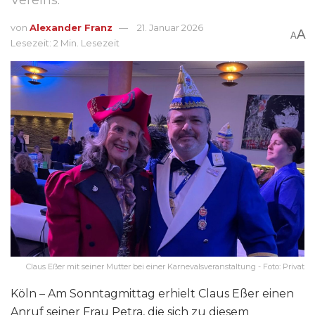
von
Alexander Franz
21. Januar 2026
A
A
Lesezeit: 2 Min. Lesezeit
Claus Eßer mit seiner Mutter bei einer Karnevalsveranstaltung - Foto: Privat
Köln – Am Sonntagmittag erhielt Claus Eßer einen
Anruf seiner Frau Petra, die sich zu diesem