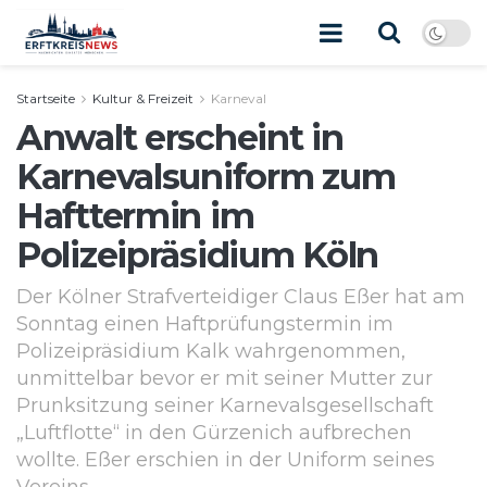
Startseite
Kultur & Freizeit
Karneval
Anwalt erscheint in
Karnevalsuniform zum
Hafttermin im
Polizeipräsidium Köln
Der Kölner Strafverteidiger Claus Eßer hat am
Sonntag einen Haftprüfungstermin im
Polizeipräsidium Kalk wahrgenommen,
unmittelbar bevor er mit seiner Mutter zur
Prunksitzung seiner Karnevalsgesellschaft
„Luftflotte“ in den Gürzenich aufbrechen
wollte. Eßer erschien in der Uniform seines
Vereins.