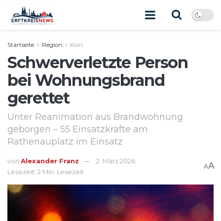
Startseite
Region
Köln
Schwerverletzte Person
bei Wohnungsbrand
gerettet
Unter Reanimation aus Brandwohnung
geborgen – 55 Einsatzkräfte am
Rathenauplatz im Einsatz
von
Alexander Franz
2. März 2026
A
A
Lesezeit: 2 Min. Lesezeit