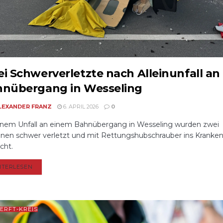
i Schwerverletzte nach Alleinunfall an
nübergang in Wesseling
LEXANDER FRANZ
6. APRIL 2026
0
inem Unfall an einem Bahnübergang in Wesseling wurden zwei
nen schwer verletzt und mit Rettungshubschrauber ins Kranke
cht.
DETAILS
ITERLESEN
ERFT-KREIS