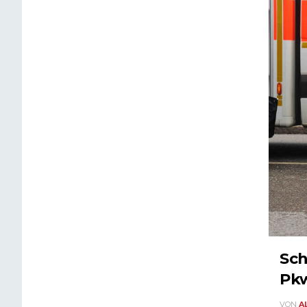
Sch
Pkw
VON
A