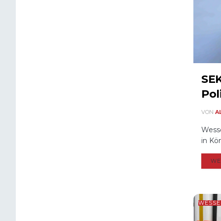
SEK
Pol
VON
A
Wesse
in Kön
WE
WESSE