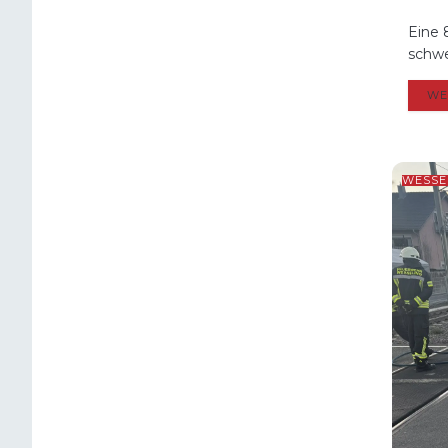
Eine 
schwer
WE
WESSE