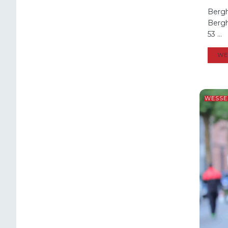
Bergh
Bergh
53 ...
WE
WESSE