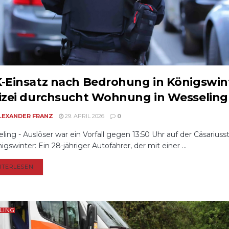
-Einsatz nach Bedrohung in Königswin
izei durchsucht Wohnung in Wesseling
LEXANDER FRANZ
29. APRIL 2026
0
ling - Auslöser war ein Vorfall gegen 13:50 Uhr auf der Cäsariuss
igswinter: Ein 28-jähriger Autofahrer, der mit einer ...
DETAILS
ITERLESEN
LING