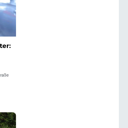
ter:
traße