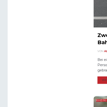
Zwe
Bah
VON
A
Bei e
Perso
gebra
WE
RHEIN-