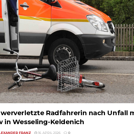
werverletzte Radfahrerin nach Unfall 
 in Wesseling-Keldenich
LEXANDER FRANZ
16. APRIL 2026
0