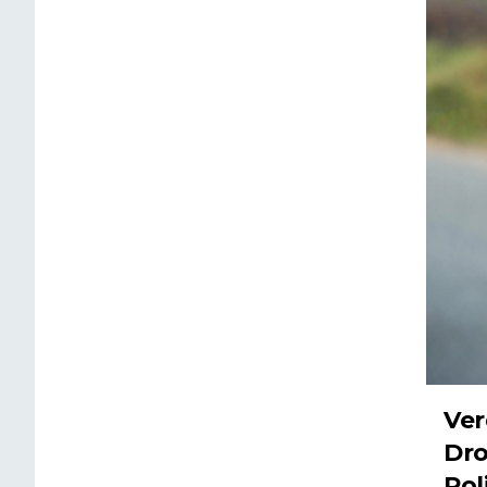
Ver
Dro
Pol