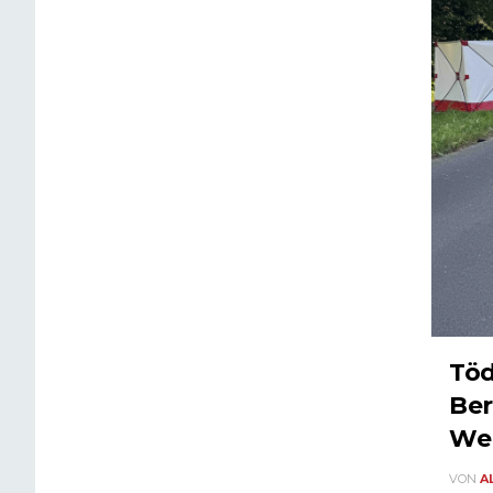
Töd
Ber
We
VON
A