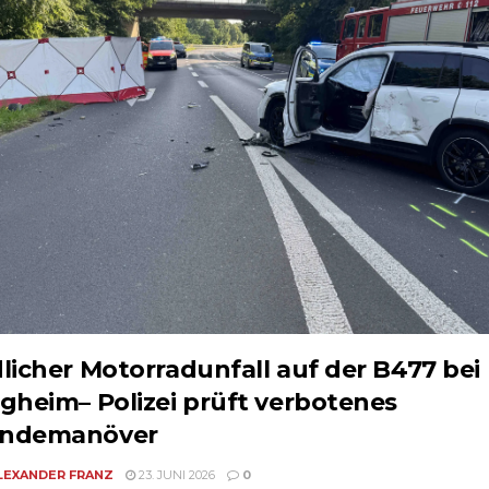
licher Motorradunfall auf der B477 bei
gheim– Polizei prüft verbotenes
ndemanöver
LEXANDER FRANZ
23. JUNI 2026
0