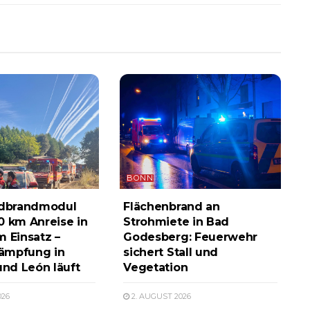
BONN
dbrandmodul
Flächenbrand an
0 km Anreise in
Strohmiete in Bad
m Einsatz –
Godesberg: Feuerwehr
ämpfung in
sichert Stall und
und León läuft
Vegetation
026
2. AUGUST 2026