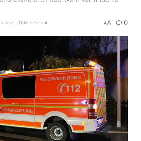
A
0
Lesezeit: 1 Min. Lesezeit
A