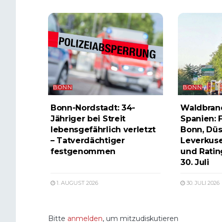
BONN
BONN
Bonn-Nordstadt: 34-
Waldbrand
Jähriger bei Streit
Spanien: 
lebensgefährlich verletzt
Bonn, Düs
– Tatverdächtiger
Leverkuse
festgenommen
und Ratin
30. Juli
1. AUGUST 2026
30. JULI 2026
Bitte
anmelden
, um mitzudiskutieren