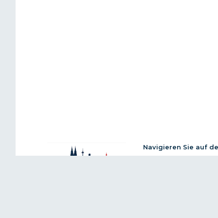
Navigieren Sie auf d
Über Erftkreis News
Richtlinie zur Ethik
© 2026 Erftkreis News