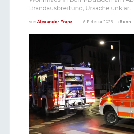
Brandausbreitung, Ursache unklar.
von
Alexander Franz
6. Februar 2026
in
Bonn