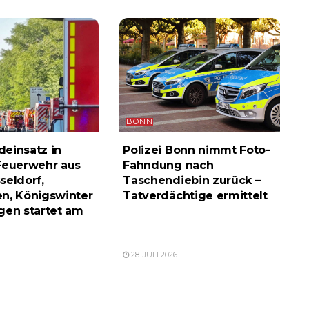
BONN
einsatz in
Polizei Bonn nimmt Foto-
Feuerwehr aus
Fahndung nach
seldorf,
Taschendiebin zurück –
n, Königswinter
Tatverdächtige ermittelt
gen startet am
28. JULI 2026