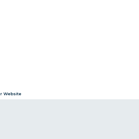
er Website
Impressum
Datenschutzerklärung
 und Faktenprüfung
Richtlinie zur Nutzung von KI