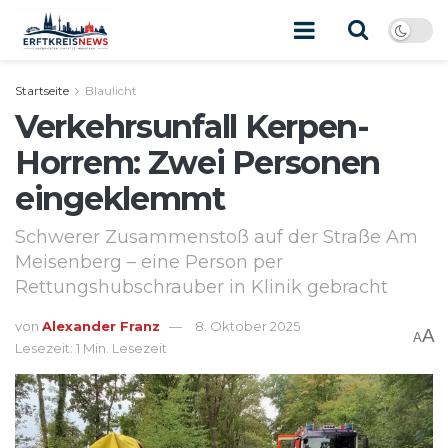
Startseite
Blaulicht
Verkehrsunfall Kerpen-
Horrem: Zwei Personen
eingeklemmt
Schwerer Zusammenstoß auf der Straße Am
Meisenberg – eine Person per
Rettungshubschrauber in Klinik gebracht
von
Alexander Franz
8. Oktober 2025
A
A
Lesezeit: 1 Min. Lesezeit