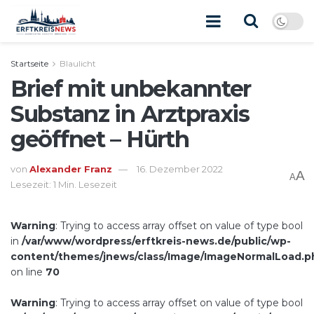
Startseite
Blaulicht
Brief mit unbekannter
Substanz in Arztpraxis
geöffnet – Hürth
von
Alexander Franz
16. Dezember 2022
A
A
Lesezeit: 1 Min. Lesezeit
Warning
: Trying to access array offset on value of type bool
in
/var/www/wordpress/erftkreis-news.de/public/wp-
content/themes/jnews/class/Image/ImageNormalLoad.p
on line
70
Warning
: Trying to access array offset on value of type bool