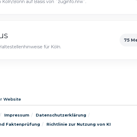
Köln/Bonn auf Basis von `zuginfo.nrw`.
us
75 M
ltestellenhinweise für Köln.
er Website
Impressum
Datenschutzerklärung
 und Faktenprüfung
Richtlinie zur Nutzung von KI