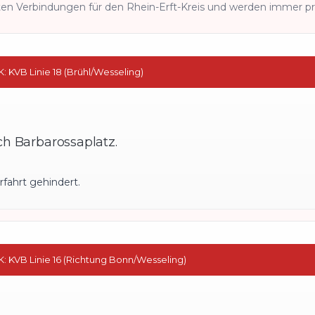
en Verbindungen für den Rhein-Erft-Kreis und werden immer prio
K: KVB Linie 18 (Brühl/Wesseling)
h Barbarossaplatz.
erfahrt gehindert.
EK: KVB Linie 16 (Richtung Bonn/Wesseling)