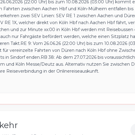
6.06.2026 (22:00 Uhr) bis zum 10.08.2026 (03:00 Uhr) kommt es
n Fahrten zwischen Aachen Hbf und Köln-Mülheim entfallen bis
s verkehren zwei SEV Linien: SEV RE 1 zwischen Aachen und Düren
EV RE 1X, welcher direkt von Köln Hbf nach Aachen Hbf fährt, ve
achen und zur Minute xx:00 in Köln Hbf werden mit Reisebussen 
n auch nur Fahrgäste befördert werden, welche einen Sitzplatz h
ren Takt.RE 9: Vom 26.06.26 (22:00 Uhr) bis zum 10.08.2026 (03:
st für vereinzelte Fahrten von Düren nach Köln Hbf ohne Zwische
ts in Sindorf enden.RB 38: Ab dem 27.07.2026 bis voraussichtlich 
em und Köln Messe/Deutz aus. Alternativ nutzen Sie zwischen 
Ihre Reiseverbindung in der Onlinereiseauskunft.
kehr