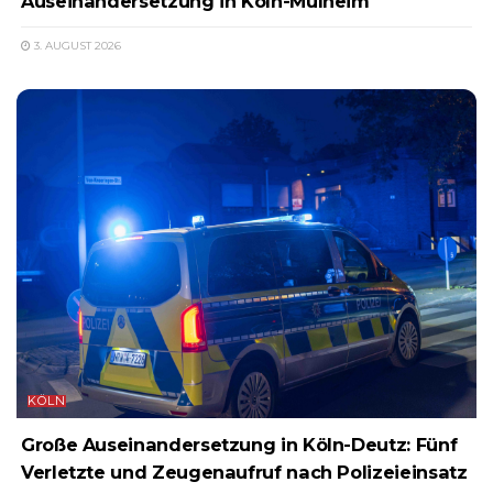
Auseinandersetzung in Köln-Mülheim
3. AUGUST 2026
KÖLN
Große Auseinandersetzung in Köln-Deutz: Fünf
Verletzte und Zeugenaufruf nach Polizeieinsatz