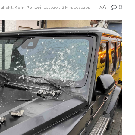
A
0
ulicht
,
Köln
,
Polizei
Lesezeit: 2 Min. Lesezeit
A