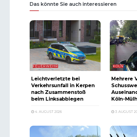
Das könnte Sie auch interessieren
FEUERWEHR
KÖLN
Leichtverletzte bei
Mehrere V
Verkehrsunfall in Kerpen
Schusswe
nach Zusammenstoß
Auseinand
beim Linksabbiegen
Köln-Mül
4. AUGUST 2026
3. AUGUST 2