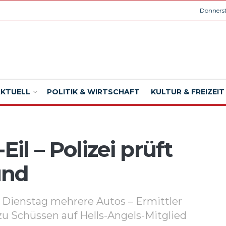
Donnerst
AKTUELL
POLITIK & WIRTSCHAFT
KULTUR & FREIZEIT
Eil – Polizei prüft
und
u Dienstag mehrere Autos – Ermittler
Schüssen auf Hells-Angels-Mitglied