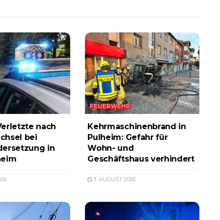
FEUERWEHR
erletzte nach
Kehrmaschinenbrand in
chsel bei
Pulheim: Gefahr für
ersetzung in
Wohn- und
heim
Geschäftshaus verhindert
026
3. AUGUST 2026