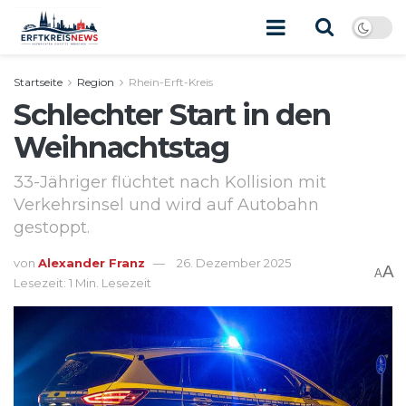
Startseite
Region
Rhein-Erft-Kreis
Schlechter Start in den
Weihnachtstag
33-Jähriger flüchtet nach Kollision mit
Verkehrsinsel und wird auf Autobahn
gestoppt.
von
Alexander Franz
26. Dezember 2025
A
A
Lesezeit: 1 Min. Lesezeit