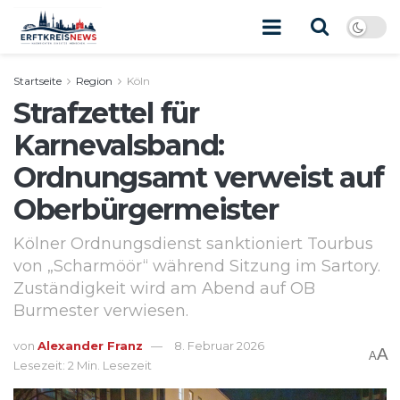
Startseite
Region
Köln
Strafzettel für
Karnevalsband:
Ordnungsamt verweist auf
Oberbürgermeister
Kölner Ordnungsdienst sanktioniert Tourbus
von „Scharmöör“ während Sitzung im Sartory.
Zuständigkeit wird am Abend auf OB
Burmester verwiesen.
von
Alexander Franz
8. Februar 2026
A
A
Lesezeit: 2 Min. Lesezeit