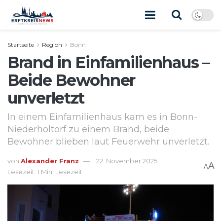
Startseite
Region
Bonn
Brand in Einfamilienhaus –
Beide Bewohner
unverletzt
In einem Einfamilienhaus kam es in Bonn-
Niederholtorf zu einem Brand, beide
Bewohner blieben laut Feuerwehr unverletzt.
von
Alexander Franz
22. November 2025
A
A
Lesezeit: 1 Min. Lesezeit