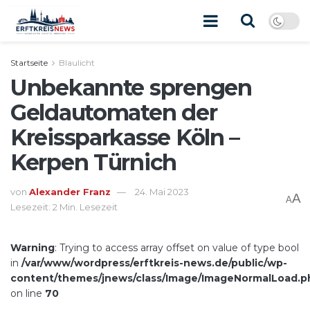
Startseite
Blaulicht
Unbekannte sprengen
Geldautomaten der
Kreissparkasse Köln –
Kerpen Türnich
von
Alexander Franz
24. Mai 2023
A
A
Lesezeit: 2 Min. Lesezeit
Warning
: Trying to access array offset on value of type bool
in
/var/www/wordpress/erftkreis-news.de/public/wp-
content/themes/jnews/class/Image/ImageNormalLoad.p
on line
70