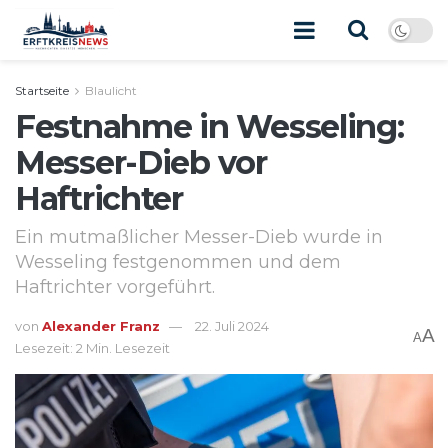
Startseite
Blaulicht
Festnahme in Wesseling:
Messer-Dieb vor
Haftrichter
Ein mutmaßlicher Messer-Dieb wurde in
Wesseling festgenommen und dem
Haftrichter vorgeführt.
von
Alexander Franz
22. Juli 2024
A
A
Lesezeit: 2 Min. Lesezeit