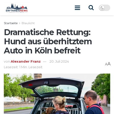
Startseite
Blaulicht
Dramatische Rettung:
Hund aus überhitztem
Auto in Köln befreit
von
Alexander Franz
20. Juli 2024
A
A
Lesezeit: 1 Min. Lesezeit