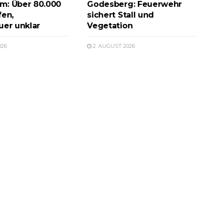
m: Über 80.000
Godesberg: Feuerwehr
fen,
sichert Stall und
uer unklar
Vegetation
026
2. AUGUST 2026