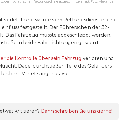
z der hydraulischen Rettungsschere abgeschnitten hatt. Foto: Alexander
ht verletzt und wurde vom Rettungsdienst in eine
einfluss festgestellt. Der Führerschein der 32-
ellt. Das Fahrzeug musste abgeschleppt werden.
traße in beide Fahrtrichtungen gesperrt.
er die Kontrolle über sein Fahrzug
verloren und
kracht. Dabei durchstießen Teile des Geländers
t leichten Verletzungen davon.
twas kritisieren?
Dann schreiben Sie uns gerne!