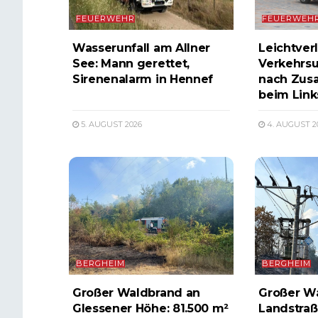
FEUERWEHR
FEUERWEH
Wasserunfall am Allner
Leichtverl
See: Mann gerettet,
Verkehrsu
Sirenenalarm in Hennef
nach Zus
beim Lin
5. AUGUST 2026
4. AUGUST 2
BERGHEIM
BERGHEIM
Großer Waldbrand an
Großer W
Glessener Höhe: 81.500 m²
Landstraß