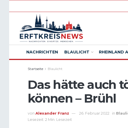
NACHRICHTEN
BLAULICHT
RHEINLAND 
Startseite
Blaulicht
Das hätte auch t
können – Brühl
von
Alexander Franz
26. Februar 2022
in
Blaul
Lesezeit: 2 Min. Lesezeit