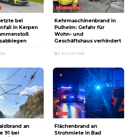
R
FEUERWEHR
etzte bei
Kehrmaschinenbrand in
nfall in Kerpen
Pulheim: Gefahr für
ammenstoß
Wohn- und
ksabbiegen
Geschäftshaus verhindert
026
3. AUGUST 2026
BONN
aldbrand an
Flächenbrand an
e 91 bei
Strohmiete in Bad