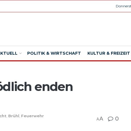
Donnerst
AKTUELL
POLITIK & WIRTSCHAFT
KULTUR & FREIZEIT
ödlich enden
icht
,
Brühl
,
Feuerwehr
A
0
A