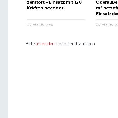
zerstört – Einsatz mit 120
Oberauße
Kräften beendet
m² betrof
Einsatzda
2. AUGUST 2026
2. AUGUST 2
Bitte
anmelden
, um mitzudiskutieren