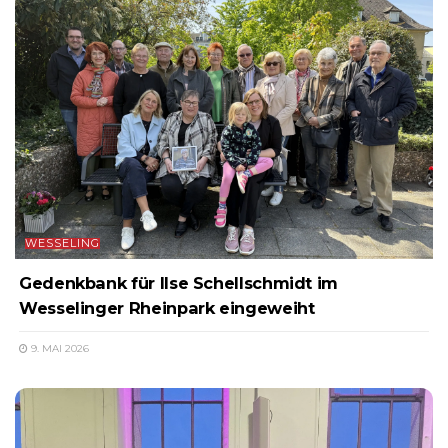
WESSELING
Gedenkbank für Ilse Schellschmidt im
Wesselinger Rheinpark eingeweiht
9. MAI 2026