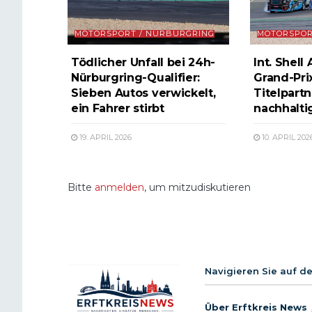
MOTORSPORT / NÜRBURGRING
MOTORSPOR
Tödlicher Unfall bei 24h-
Int. Shell
Nürburgring-Qualifier:
Grand-Prix
Sieben Autos verwickelt,
Titelpartn
ein Fahrer stirbt
nachhalti
19. APRIL 2026
10. APRIL 202
Bitte
anmelden
, um mitzudiskutieren
Navigieren Sie auf d
Über Erftkreis News