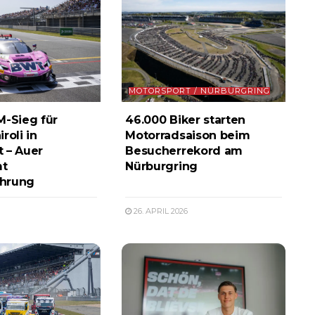
MOTORSPORT / NÜRBURGRING
M-Sieg für
46.000 Biker starten
roli in
Motorradsaison beim
 – Auer
Besucherrekord am
t
Nürburgring
hrung
26. APRIL 2026