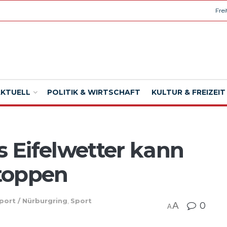
Fre
AKTUELL
POLITIK & WIRTSCHAFT
KULTUR & FREIZEIT
 Eifelwetter kann
stoppen
ort / Nürburgring
,
Sport
A
0
A