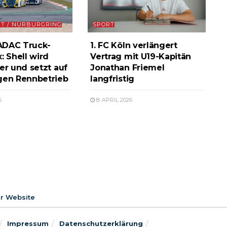
T / NÜRBURGRING
SPORT
 ADAC Truck-
1. FC Köln verlängert
: Shell wird
Vertrag mit U19-Kapitän
er und setzt auf
Jonathan Friemel
gen Rennbetrieb
langfristig
6
8. APRIL 2026
er Website
Impressum
Datenschutzerklärung