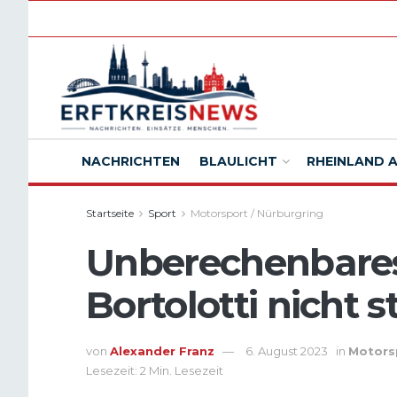
NACHRICHTEN
BLAULICHT
RHEINLAND 
Startseite
Sport
Motorsport / Nürburgring
Unberechenbares
Bortolotti nicht 
von
Alexander Franz
6. August 2023
in
Motorsp
Lesezeit: 2 Min. Lesezeit