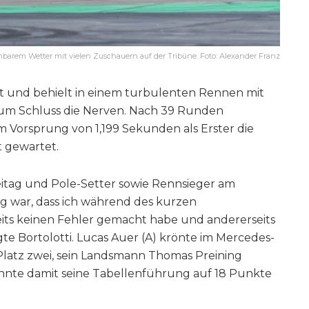
barem Wetter mit vielen Zuschauern auf der Tribüne. Foto: Alexander Franz
tet und behielt in einem turbulenten Rennen mit
zum Schluss die Nerven. Nach 39 Runden
m Vorsprung von 1,199 Sekunden als Erster die
t gewartet.
Freitag und Pole-Setter sowie Rennsieger am
g war, dass ich während des kurzen
eits keinen Fehler gemacht habe und andererseits
e Bortolotti. Lucas Auer (A) krönte im Mercedes-
Platz zwei, sein Landsmann Thomas Preining
onnte damit seine Tabellenführung auf 18 Punkte