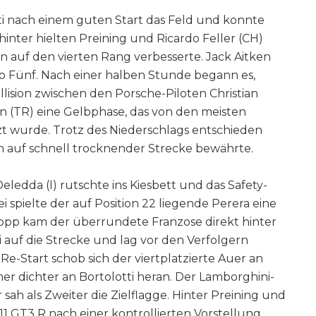
ti nach einem guten Start das Feld und konnte
inter hielten Preining und Ricardo Feller (CH)
en auf den vierten Rang verbesserte. Jack Aitken
op Fünf. Nach einer halben Stunde begann es,
llision zwischen den Porsche-Piloten Christian
 (TR) eine Gelbphase, das von den meisten
t wurde. Trotz des Niederschlags entschieden
s sich auf schnell trocknender Strecke bewährte.
eledda (I) rutschte ins Kiesbett und das Safety-
 spielte der auf Position 22 liegende Perera eine
opp kam der überrundete Franzose direkt hinter
auf die Strecke und lag vor den Verfolgern
Re-Start schob sich der viertplatzierte Auer an
r dichter an Bortolotti heran. Der Lamborghini-
 sah als Zweiter die Zielflagge. Hinter Preining und
11 GT3 R nach einer kontrollierten Vorstellung