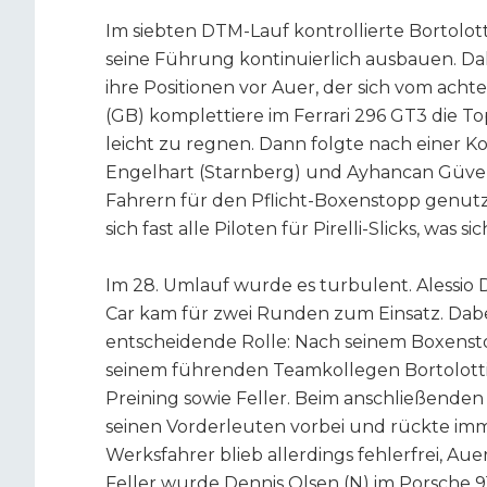
Im siebten DTM-Lauf kontrollierte Bortolot
seine Führung kontinuierlich ausbauen. Dah
ihre Positionen vor Auer, der sich vom acht
(GB) komplettiere im Ferrari 296 GT3 die T
leicht zu regnen. Dann folgte nach einer Ko
Engelhart (Starnberg) und Ayhancan Güven
Fahrern für den Pflicht-Boxenstopp genutz
sich fast alle Piloten für Pirelli-Slicks, wa
Im 28. Umlauf wurde es turbulent. Alessio D
Car kam für zwei Runden zum Einsatz. Dabei
entscheidende Rolle: Nach seinem Boxenst
seinem führenden Teamkollegen Bortolotti 
Preining sowie Feller. Beim anschließenden 
seinen Vorderleuten vorbei und rückte imme
Werksfahrer blieb allerdings fehlerfrei, Auer
Feller wurde Dennis Olsen (N) im Porsche 9