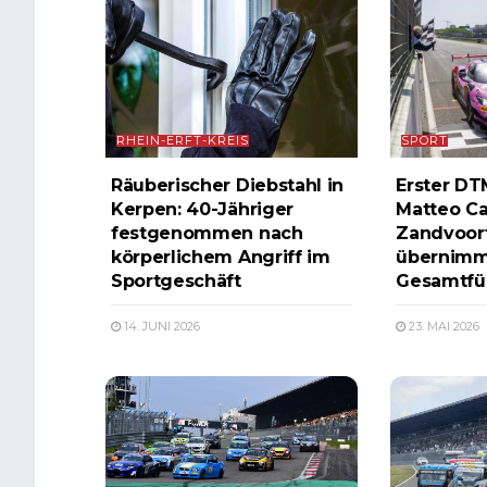
RHEIN-ERFT-KREIS
SPORT
Räuberischer Diebstahl in
Erster DT
Kerpen: 40-Jähriger
Matteo Cai
festgenommen nach
Zandvoort
körperlichem Angriff im
übernimm
Sportgeschäft
Gesamtfü
14. JUNI 2026
23. MAI 2026