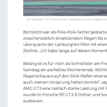
Der Start des 7. DTM Rennen am Nürburgring, trotz unberechen
Bortolotti war als Pole-Pole-Setter gestar
zwischenzeitlich einsetzendem Regen bis 
überquerte der Lamborghini-Pilot mit eine
Ziellinie. „Ich habe lange auf diesen Momen
Bislang ist es für mich als Schnellster am 
Samstag ein perfektes Wochenende. Wichti
Regenschauers auf den Slick-Reifen einers
auch meinen Vorsprung halten konnte”, sagt
AMG GT3 eine taktisch starke Leistung mit 
wurde im Porsche 911 GT3 R Dritter und k
ausbauen.