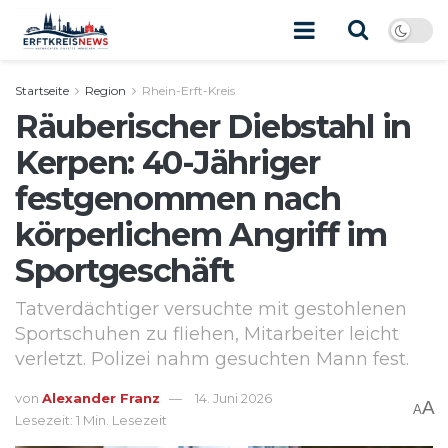
Startseite
Region
Rhein-Erft-Kreis
Räuberischer Diebstahl in
Kerpen: 40-Jähriger
festgenommen nach
körperlichem Angriff im
Sportgeschäft
Tatverdächtiger versuchte mit gestohlenen
Sportschuhen zu fliehen, Mitarbeiter leicht
verletzt. Polizei nahm gesuchten Mann fest.
von
Alexander Franz
14. Juni 2026
A
A
Lesezeit: 1 Min. Lesezeit