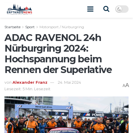
Startseite
Sport
Motorsport / Nürburgring
ADAC RAVENOL 24h
Nürburgring 2024:
Hochspannung beim
Rennen der Superlative
von
Alexander Franz
24. Mai 2024
A
A
Lesezeit: 5 Min. Lesezeit