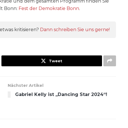
kratie und dem gesamten Programm finden Sie
dt Bonn:
Fest der Demokratie Bonn
.
twas kritisieren?
Dann schreiben Sie uns gerne!
Tweet
Nächster Artikel
Gabriel Kelly ist „Dancing Star 2024“!