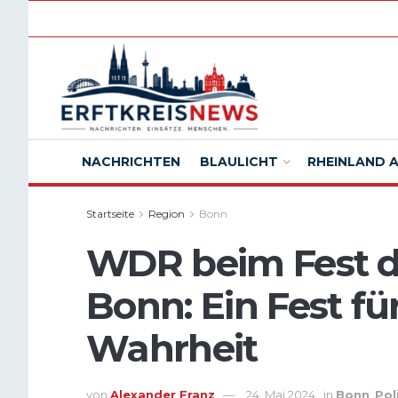
NACHRICHTEN
BLAULICHT
RHEINLAND 
Startseite
Region
Bonn
WDR beim Fest d
Bonn: Ein Fest fü
Wahrheit
von
Alexander Franz
24. Mai 2024
in
Bonn
,
Pol