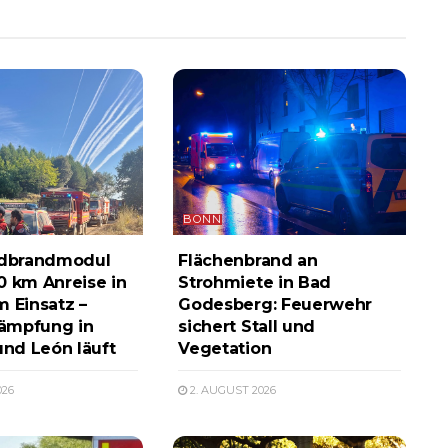
BONN
dbrandmodul
Flächenbrand an
0 km Anreise in
Strohmiete in Bad
m Einsatz –
Godesberg: Feuerwehr
ämpfung in
sichert Stall und
und León läuft
Vegetation
026
2. AUGUST 2026