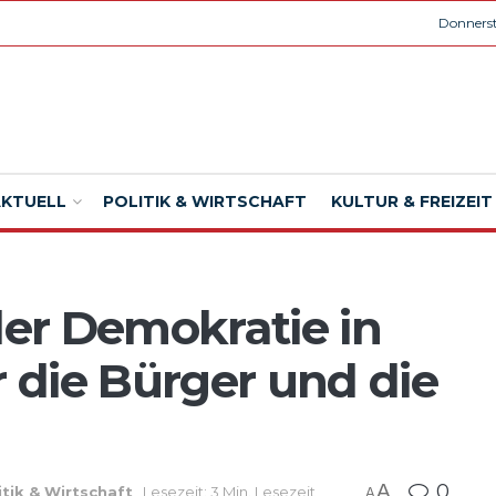
Donnerst
AKTUELL
POLITIK & WIRTSCHAFT
KULTUR & FREIZEIT
er Demokratie in
r die Bürger und die
A
0
itik & Wirtschaft
Lesezeit: 3 Min. Lesezeit
A