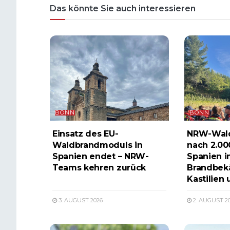
Das könnte Sie auch interessieren
BONN
BONN
Einsatz des EU-
NRW-Wal
Waldbrandmoduls in
nach 2.00
Spanien endet – NRW-
Spanien i
Teams kehren zurück
Brandbek
Kastilien 
3. AUGUST 2026
2. AUGUST 2