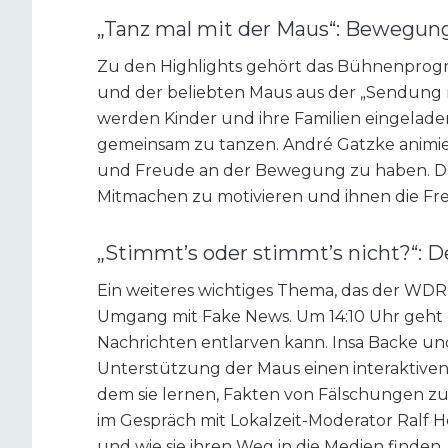
„Tanz mal mit der Maus“: Bewegung
Zu den Highlights gehört das Bühnenprog
und der beliebten Maus aus der „Sendung m
werden Kinder und ihre Familien eingelade
gemeinsam zu tanzen. André Gatzke animie
und Freude an der Bewegung zu haben. Da
Mitmachen zu motivieren und ihnen die Fr
„Stimmt’s oder stimmt’s nicht?“:
Ein weiteres wichtiges Thema, das der WDR 
Umgang mit Fake News. Um 14:10 Uhr geht 
Nachrichten entlarven kann. Insa Backe un
Unterstützung der Maus einen interaktiven
dem sie lernen, Fakten von Fälschungen zu
im Gespräch mit Lokalzeit-Moderator Ralf H
und wie sie ihren Weg in die Medien finden.