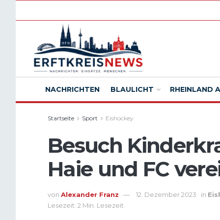
NACHRICHTEN
BLAULICHT
RHEINLAND 
Startseite
Sport
Eishockey
Besuch Kinderkr
Haie und FC vere
von
Alexander Franz
12. Dezember 2023
in
Eis
Lesezeit: 2 Min. Lesezeit