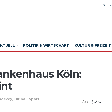
Samst
AKTUELL
POLITIK & WIRTSCHAFT
KULTUR & FREIZEIT
ankenhaus Köln:
int
hockey
,
Fußball
,
Sport
A
0
A