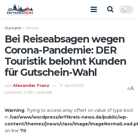
Startseite
Service
Bei Reiseabsagen wegen
Corona-Pandemie: DER
Touristik belohnt Kunden
für Gutschein-Wahl
von
Alexander Franz
9. April 2020
A
A
Lesezeit: 2 Min. Lesezeit
Warning
: Trying to access array offset on value of type bool
in
/var/www/wordpress/erftkreis-news.de/public/wp-
content/themes/jnews/class/Image/ImageNormalLoad.p
on line
70