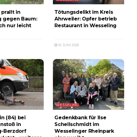
rallt in
Tötungsdelikt im Kreis
g gegen Baum:
Ahrweiler: Opfer betrieb
ch nur leicht
Restaurant in Wesseling
10. JUNI 2026
WESSELING
in (84) bei
Gedenkbank für Ilse
stoß in
Schellschmidt im
g-Berzdorf
Wesselinger Rheinpark