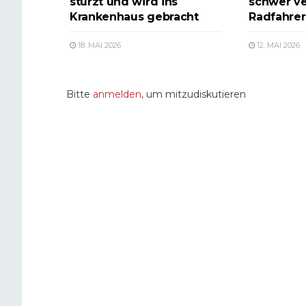
stürzt und wird ins
schwer ve
Krankenhaus gebracht
Radfahrer 
18. MAI 2026
12. MAI 2026
Bitte
anmelden
, um mitzudiskutieren