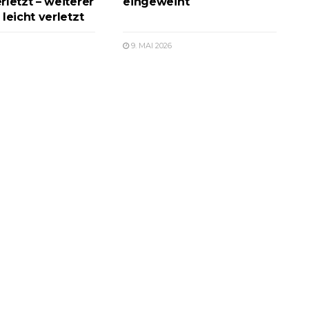
rletzt – weiterer
eingeweiht
leicht verletzt
9. MAI 2026