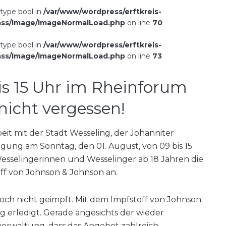
 type bool in
/var/www/wordpress/erftkreis-
ass/Image/ImageNormalLoad.php
on line
70
 type bool in
/var/www/wordpress/erftkreis-
ass/Image/ImageNormalLoad.php
on line
73
is 15 Uhr im Rheinforum
nicht vergessen!
eit mit der Stadt Wesseling, der Johanniter
igung am Sonntag, den 01. August, von 09 bis 15
Wesselingerinnen und Wesselinger ab 18 Jahren die
ff von Johnson & Johnson an.
noch nicht geimpft. Mit dem Impfstoff von Johnson
ng erledigt. Gerade angesichts der wieder
verwaltung, dass das Angebot zahlreich