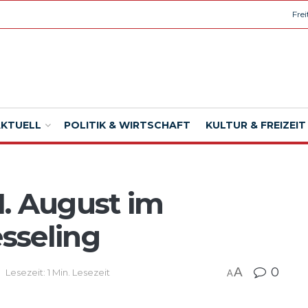
Fre
AKTUELL
POLITIK & WIRTSCHAFT
KULTUR & FREIZEIT
. August im
sseling
A
0
Lesezeit: 1 Min. Lesezeit
A