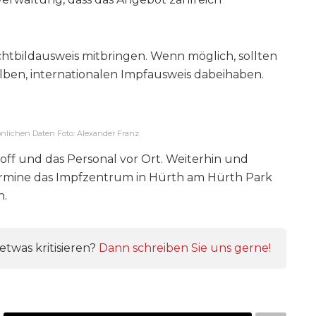
chtbildausweis mitbringen. Wenn möglich, sollten
ben, internationalen Impfausweis dabeihaben.
sönlichen Daten Foto: Alexander Franz
off und das Personal vor Ort. Weiterhin und
Termine das Impfzentrum in Hürth am Hürth Park
n.
twas kritisieren?
Dann schreiben Sie uns gerne!