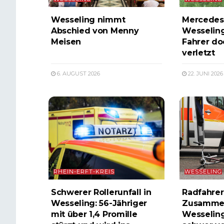
Wesseling nimmt
Mercedes p
Abschied von Menny
Wesselin
Meisen
Fahrer do
verletzt
6. AUGUST 2026
22. JUNI 2026
RHEIN-ERFT-KREIS
WESSELING
Schwerer Rollerunfall in
Radfahrer
Wesseling: 56-Jähriger
Zusammen
mit über 1,4 Promille
Wesselin