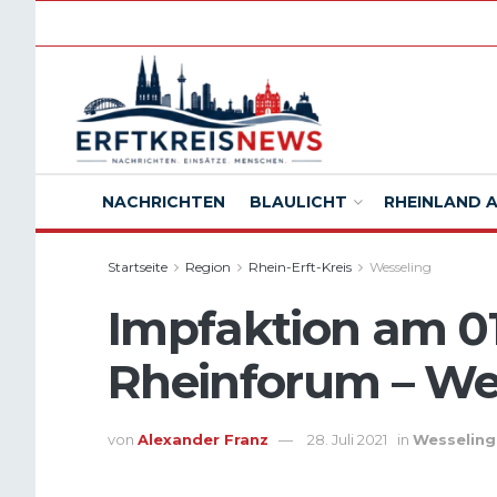
NACHRICHTEN
BLAULICHT
RHEINLAND 
Startseite
Region
Rhein-Erft-Kreis
Wesseling
Impfaktion am 01
Rheinforum – We
von
Alexander Franz
28. Juli 2021
in
Wesseling