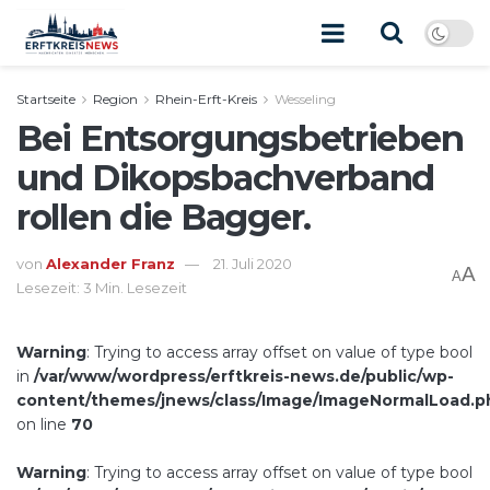
Startseite
Region
Rhein-Erft-Kreis
Wesseling
Bei Entsorgungsbetrieben
und Dikopsbachverband
rollen die Bagger.
von
Alexander Franz
21. Juli 2020
A
A
Lesezeit: 3 Min. Lesezeit
Warning
: Trying to access array offset on value of type bool
in
/var/www/wordpress/erftkreis-news.de/public/wp-
content/themes/jnews/class/Image/ImageNormalLoad.p
on line
70
Warning
: Trying to access array offset on value of type bool