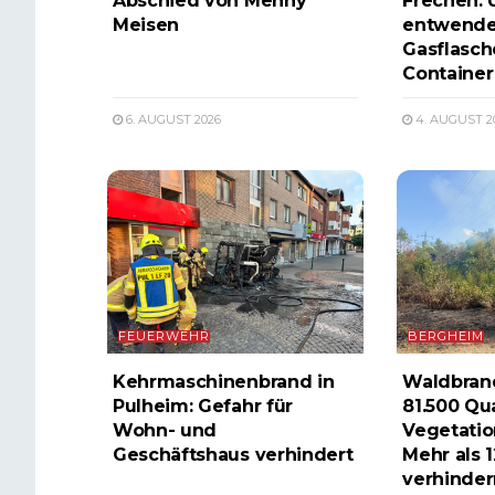
Abschied von Menny
Frechen:
Meisen
entwende
Gasflasch
Container
6. AUGUST 2026
4. AUGUST 2
FEUERWEHR
BERGHEIM
Kehrmaschinenbrand in
Waldbran
Pulheim: Gefahr für
81.500 Qu
Wohn- und
Vegetatio
Geschäftshaus verhindert
Mehr als 1
verhinder