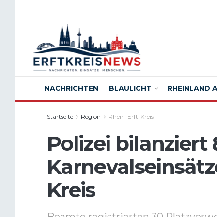
NACHRICHTEN
BLAULICHT
RHEINLAND 
Startseite
Region
Rhein-Erft-Kreis
Polizei bilanziert
Karnevalseinsätz
Kreis
Beamte registrierten 30 Platzverwe