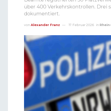
über 400 Verkehrskontrollen. Drei
dokumentiert.
von
Alexander Franz
17. Februar 2026
in
Rhein-