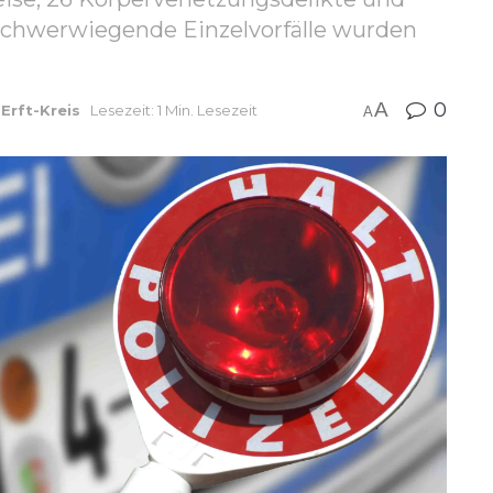
 schwerwiegende Einzelvorfälle wurden
A
0
Erft-Kreis
Lesezeit: 1 Min. Lesezeit
A