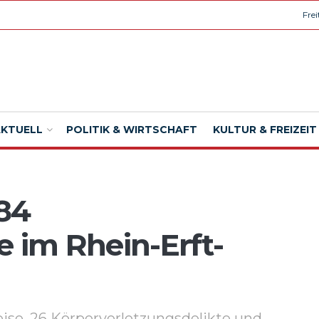
Fre
AKTUELL
POLITIK & WIRTSCHAFT
KULTUR & FREIZEIT
 84
e im Rhein-Erft-
ise, 26 Körperverletzungsdelikte und