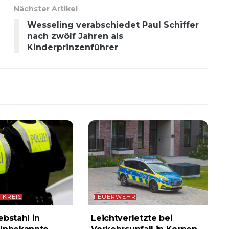
Nächster Artikel
Wesseling verabschiedet Paul Schiffer
nach zwölf Jahren als
Kinderprinzenführer
-KREIS
FEUERWEHR
ebstahl in
Leichtverletzte bei