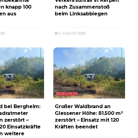
 Unbekannte
Verkehrsunfall in Kerpen
n knapp 100
nach Zusammenstoß
en aus
beim Linksabbiegen
026
4. AUGUST 2026
BERGHEIM
d bei Bergheim:
Großer Waldbrand an
adratmeter
Glessener Höhe: 81.500 m²
n zerstört –
zerstört – Einsatz mit 120
20 Einsatzkräfte
Kräften beendet
n weitere