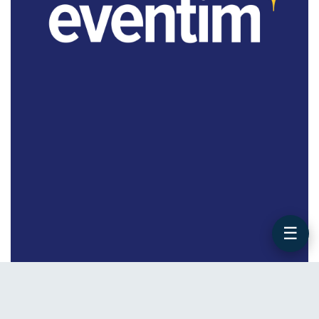
☰
WERBUNG