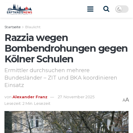
Startseite
Blaulicht
Razzia wegen
Bombendrohungen gegen
Kölner Schulen
Ermittler durchsuchen mehrere
Bundesländer – ZIT und BKA koordinieren
Einsatz
von
Alexander Franz
27. November 2025
A
A
Lesezeit: 2 Min. Lesezeit