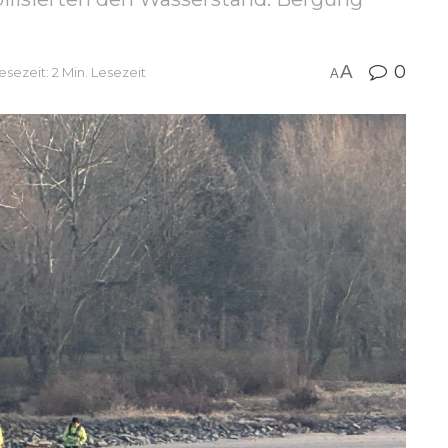
A
0
esezeit: 2 Min. Lesezeit
A