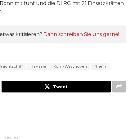
Bonn mit fünf und die DLRG mit 21 Einsatzkräften
.
twas kritisieren?
Dann schreiben Sie uns gerne!
Frachtschiff
Havarie
Köln-Westhoven
Rhein
Tweet
ERBUNG