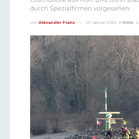
durch Spezialfirmen vorgesehen.
von
Alexander Franz
25. Januar 2026
in
Köln
L