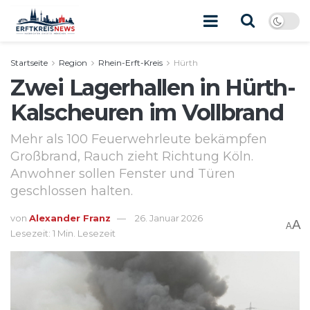
Startseite
Region
Rhein-Erft-Kreis
Hürth
Zwei Lagerhallen in Hürth-
Kalscheuren im Vollbrand
Mehr als 100 Feuerwehrleute bekämpfen
Großbrand, Rauch zieht Richtung Köln.
Anwohner sollen Fenster und Türen
geschlossen halten.
von
Alexander Franz
26. Januar 2026
A
A
Lesezeit: 1 Min. Lesezeit