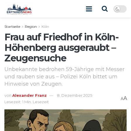
Startseite
Region
Köln
Frau auf Friedhof in Köln-
Höhenberg ausgeraubt –
Zeugensuche
Unbekannte bedrohen 59-Jährige mit Messer
und rauben sie aus – Polizei Köln bittet um
Hinweise von Zeugen.
von
Alexander Franz
8. Dezember 2025
A
A
Lesezeit: 1 Min. Lesezeit