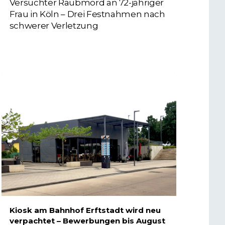
Versuchter Raubmord an 72-jähriger
Frau in Köln – Drei Festnahmen nach
schwerer Verletzung
5. AUGUST 2026
Kiosk am Bahnhof Erftstadt wird neu
verpachtet – Bewerbungen bis August