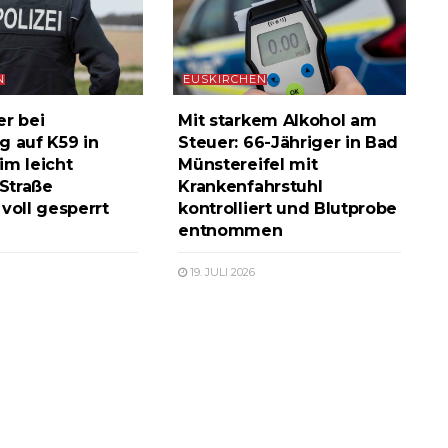
N
EUSKIRCHEN
er bei
Mit starkem Alkohol am
g auf K59 in
Steuer: 66-Jähriger in Bad
im leicht
Münstereifel mit
 Straße
Krankenfahrstuhl
voll gesperrt
kontrolliert und Blutprobe
entnommen
19. JULI 2026