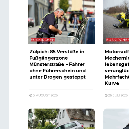
EUSKIRCHEN
EUSKIRCHE
Zülpich: 85 Verstöße in
Motorradf
Fußgängerzone
Mecherni
Münsterstraße – Fahrer
lebensgef
ohne Führerschein und
verunglüc
unter Drogen gestoppt
Mehrfachü
Kurve
5. AUGUST 2026
26. JULI 2026