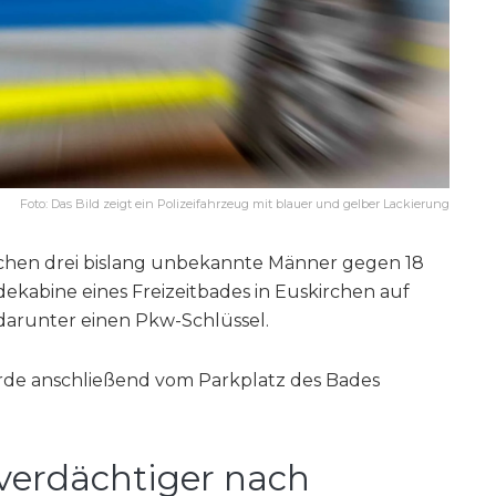
Foto: Das Bild zeigt ein Polizeifahrzeug mit blauer und gelber Lackierung
achen drei bislang unbekannte Männer gegen 18
ekabine eines Freizeitbades in Euskirchen auf
runter einen Pkw-Schlüssel.
de anschließend vom Parkplatz des Bades
verdächtiger nach