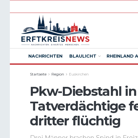
NACHRICHTEN
BLAULICHT
RHEINLAND 
Startseite
Region
Euskirchen
Pkw-Diebstahl in
Tatverdächtige 
dritter flüchtig
Drei Männer brachen Spind in Frei