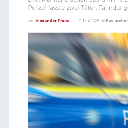
Polizei fasste zwei Täter, Fahndung
von
Alexander Franz
11. Mai 2026
in
Euskirche