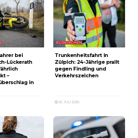
N
EUSKIRCHEN
ahrer bei
Trunkenheitsfahrt in
ch-Lückerath
Zülpich: 24-Jährige prallt
ährlich
gegen Findling und
kt –
Verkehrszeichen
berschlag in
26. JULI 2026