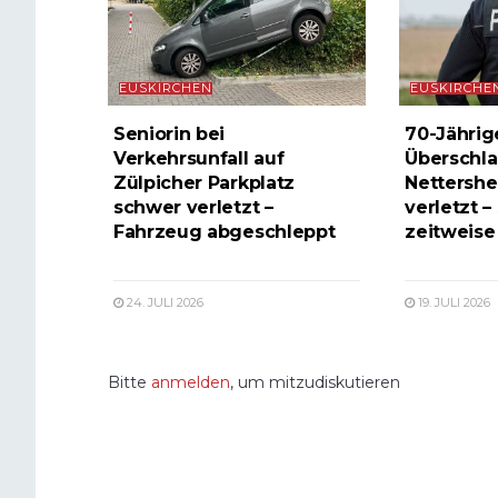
EUSKIRCHEN
EUSKIRCHE
Seniorin bei
70-Jährig
Verkehrsunfall auf
Überschla
Zülpicher Parkplatz
Nettershe
schwer verletzt –
verletzt –
Fahrzeug abgeschleppt
zeitweise 
24. JULI 2026
19. JULI 2026
Bitte
anmelden
, um mitzudiskutieren