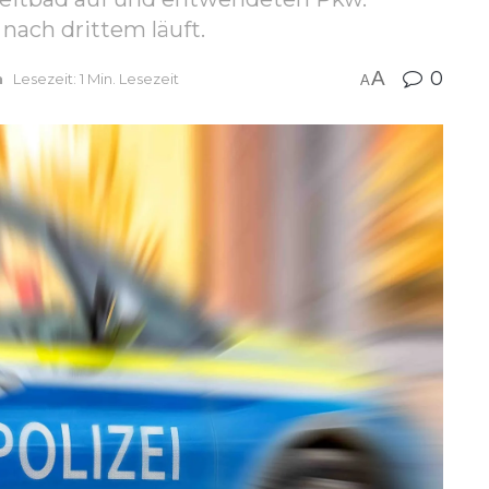
 nach drittem läuft.
A
0
n
Lesezeit: 1 Min. Lesezeit
A