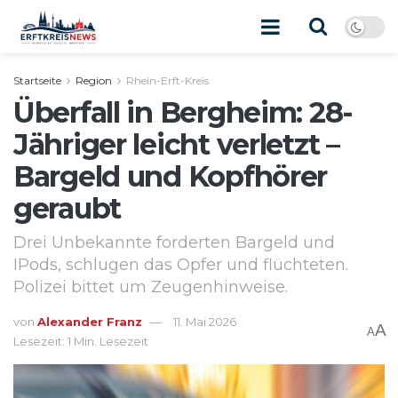
Startseite
Region
Rhein-Erft-Kreis
Überfall in Bergheim: 28-
Jähriger leicht verletzt –
Bargeld und Kopfhörer
geraubt
Drei Unbekannte forderten Bargeld und
IPods, schlugen das Opfer und flüchteten.
Polizei bittet um Zeugenhinweise.
von
Alexander Franz
11. Mai 2026
A
A
Lesezeit: 1 Min. Lesezeit