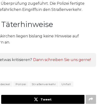
berprüfung zugeführt. Die Polizei fertigte
fährlichen Eingriffs in den Straßenverkehr.
 Täterhinweise
kirchen liegen bislang keine Hinweise auf
rn an.
twas kritisieren?
Dann schreiben Sie uns gerne!
ideckel
Polizei
Straßenverkehr
Unfall
Tweet