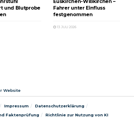
hrstuhl
Euskirchen-Wißkirchen –
ert und Blutprobe
Fahrer unter Einfluss
en
festgenommen
13. JULI 2026
er Website
Impressum
Datenschutzerklärung
 und Faktenprüfung
Richtlinie zur Nutzung von KI