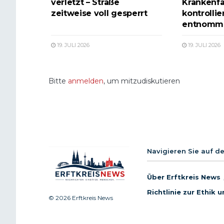
verletzt – Straße
Krankenfa
zeitweise voll gesperrt
kontrolli
entnomm
19. JULI 2026
19. JULI 2026
Bitte
anmelden
, um mitzudiskutieren
Navigieren Sie auf d
Über Erftkreis News
Richtlinie zur Ethik
© 2026 Erftkreis News