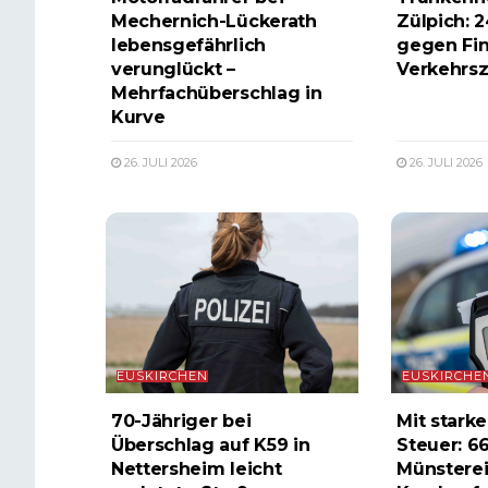
Mechernich-Lückerath
Zülpich: 2
lebensgefährlich
gegen Fin
verunglückt –
Verkehrs
Mehrfachüberschlag in
Kurve
26. JULI 2026
26. JULI 2026
EUSKIRCHEN
EUSKIRCHE
70-Jähriger bei
Mit stark
Überschlag auf K59 in
Steuer: 6
Nettersheim leicht
Münsterei