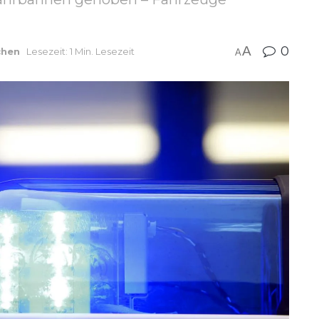
A
0
chen
Lesezeit: 1 Min. Lesezeit
A