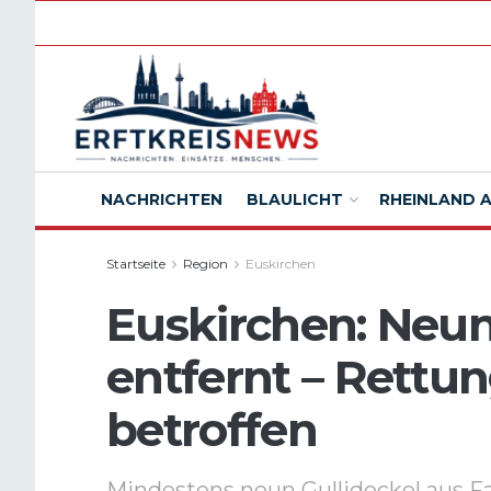
NACHRICHTEN
BLAULICHT
RHEINLAND 
Startseite
Region
Euskirchen
Euskirchen: Neun
entfernt – Rett
betroffen
Mindestens neun Gullideckel aus 