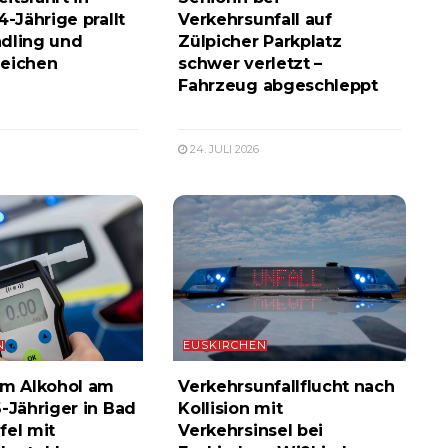
4-Jährige prallt
Verkehrsunfall auf
dling und
Zülpicher Parkplatz
zeichen
schwer verletzt –
Fahrzeug abgeschleppt
24. JULI 2026
N
EUSKIRCHEN
em Alkohol am
Verkehrsunfallflucht nach
6-Jähriger in Bad
Kollision mit
fel mit
Verkehrsinsel bei