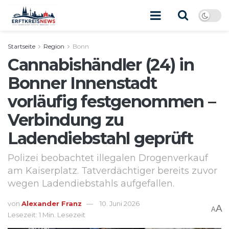
Startseite
Region
Bonn
Cannabishändler (24) in
Bonner Innenstadt
vorläufig festgenommen –
Verbindung zu
Ladendiebstahl geprüft
Polizei beobachtet illegalen Drogenverkauf
am Kaiserplatz. Tatverdächtiger bereits zuvor
wegen Ladendiebstahls aufgefallen.
von
Alexander Franz
10. Juni 2026
A
A
Lesezeit: 1 Min. Lesezeit