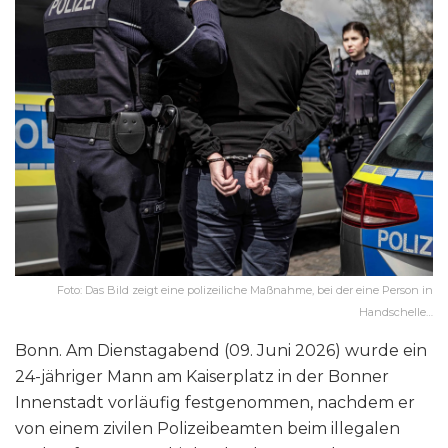
Foto: Das Bild zeigt eine polizeiliche Maßnahme, bei der eine Person in
Handschelle…
Bonn. Am Dienstagabend (09. Juni 2026) wurde ein
24-jähriger Mann am Kaiserplatz in der Bonner
Innenstadt vorläufig festgenommen, nachdem er
von einem zivilen Polizeibeamten beim illegalen