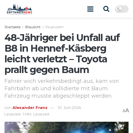
Startseite
Blaulicht
Feuerwehr
48-Jähriger bei Unfall auf
B8 in Hennef-Käsberg
leicht verletzt – Toyota
prallt gegen Baum
Fahrer wich verkehrsbedingt aus, kam von
Fahrbahn ab und kollidierte mit Baum.
Fahrzeug musste abgeschleppt werden.
von
Alexander Franz
10. Juni 2026
A
A
Lesezeit: 1 Min. Lesezeit