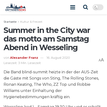
Startseite
Kultur & Freizeit
Summer in the City war
das motto am Samstag
Abend in Wesseling
von
Alexander Franz
16. August 2020
A
A
Lesezeit: 3 Min. Lesezeit
Die Band blind-summit heizte in der der AUS-Zeit
die Gäste mit Songs von Sting, The Rolling Stones,
Ronan Keating, The Who, ZZ Top und Robbie
Williams unter Einhaltung der
Hygienebestimmungen kräftig ein.
Wesseling (red.) – Samstag 19:30 Uhr und es schallt