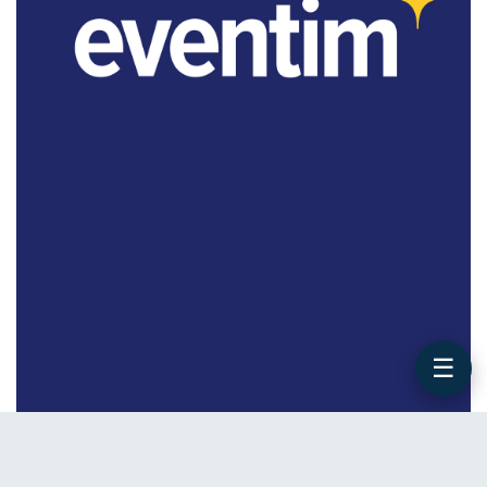
☰
WERBUNG