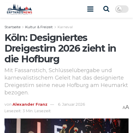
Startseite
Kultur & Freizeit
Karneval
Köln: Designiertes
Dreigestirn 2026 zieht in
die Hofburg
Mit Fassanstich, Schlüsselübergabe und
karnevalistischem Geleit hat das designierte
Dreigestirn seine neue Hofburg am Heumarkt
bezogen.
von
Alexander Franz
6. Januar 2026
A
A
Lesezeit: 3 Min. Lesezeit