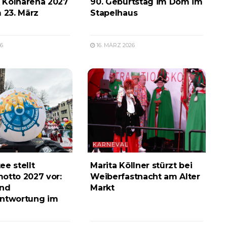
 Kölnarena 2027
90. Geburtstag im Dom im
m 23. März
Stapelhaus
6
16. MÄRZ 2026
KARNEVAL
ee stellt
Marita Köllner stürzt bei
otto 2027 vor:
Weiberfastnacht am Alter
und
Markt
antwortung im