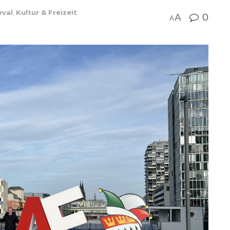
eval
,
Kultur & Freizeit
A
0
A