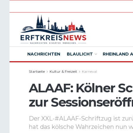
NACHRICHTEN
BLAULICHT
RHEINLAND 
Startseite
Kultur & Freizeit
Karneval
ALAAF: Kölner Sc
zur Sessionseröf
Der XXL-#ALAAF-Schriftzug ist zu
hat das kölsche Wahrzeichen nun w