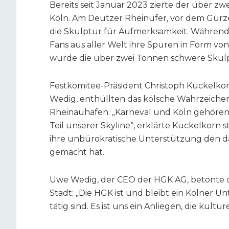
Bereits seit Januar 2023 zierte der über zw
Köln. Am Deutzer Rheinufer, vor dem Gürze
die Skulptur für Aufmerksamkeit. Während
Fans aus aller Welt ihre Spuren in Form v
wurde die über zwei Tonnen schwere Skulp
Festkomitee-Präsident Christoph Kuckelko
Wedig, enthüllten das kölsche Wahrzeichen
Rheinauhafen. „Karneval und Köln gehören 
Teil unserer Skyline“, erklärte Kuckelkorn s
ihre unbürokratische Unterstützung den d
gemacht hat.
Uwe Wedig, der CEO der HGK AG, betonte 
Stadt: „Die HGK ist und bleibt ein Kölner
tätig sind. Es ist uns ein Anliegen, die kult