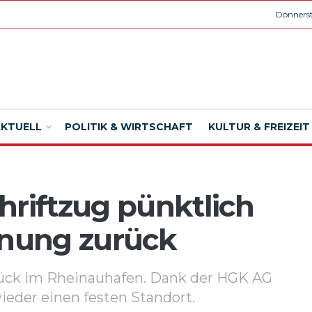
Donnerst
AKTUELL
POLITIK & WIRTSCHAFT
KULTUR & FREIZEIT
hriftzug pünktlich
fnung zurück
rück im Rheinauhafen. Dank der HGK AG
ieder einen festen Standort.