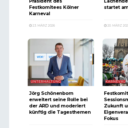
Präsident des
Lachende
Festkomitees Kölner
startet a
Karneval
23. MÄRZ 2026
20. MÄRZ 202
UNTERHALTUNG
KARNEVAL
Jörg Schönenborn
Festkomit
erweitert seine Rolle bei
Sessionsm
der ARD und moderiert
Zukunft 
künftig die Tagesthemen
Eigenver
Fokus